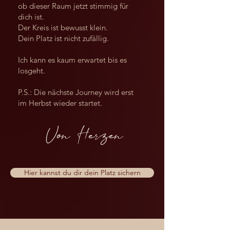
ob dieser Raum jetzt stimmig für
dich ist.
Der Kreis ist bewusst klein.
Dein Platz ist nicht zufällig.
Ich kann es kaum erwartet bis es
losgeht. ​
P.S.:
Die nächste Journey wird erst
im Herbst wieder startet.
​Von Herzen
Hier kannst du dir dein Platz sichern