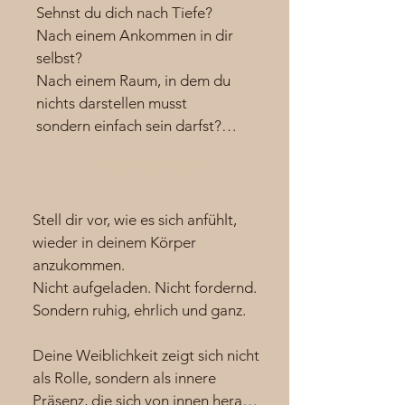
Sehnst du dich nach Tiefe?

Nach einem Ankommen in dir 
selbst?

Nach einem Raum, in dem du 
nichts darstellen musst 

sondern einfach sein darfst?

Dein Wunsch
Vielleicht spürst du diese 
Sehnsucht schon lange.

Leise. Beständig.

Stell dir vor, wie es sich anfühlt,

Nicht nach mehr Reiz,

wieder in deinem Körper 
sondern nach mehr 
anzukommen.

Wahrhaftigkeit.

Nicht aufgeladen. Nicht fordernd.

Sondern ruhig, ehrlich und ganz.

Nach einem Körper, der sich 
wieder sicher anfühlt.

Deine Weiblichkeit zeigt sich nicht 
Nach Weiblichkeit, die nicht 
als Rolle, sondern als innere 
angepasst ist.

Präsenz, die sich von innen heraus 