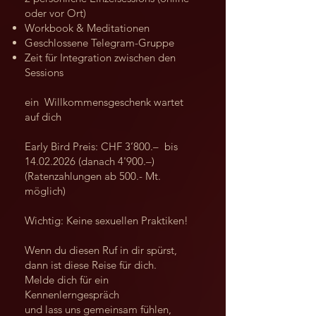
oder vor Ort)
Workbook & Meditationen
Geschlossene Telegram-Gruppe
Zeit für Integration zwischen den
Sessions
ein Willkommensgeschenk wartet
auf dich
Early Bird Preis: CHF 3’800.– bis
14.02.2026
(danach 4'900.–)
(Ratenzahlungen ab 500.- Mt.
möglich)
Wichtig: Keine sexuellen Praktiken!
Wenn du diesen Ruf in dir spürst,
dann ist diese Reise für dich.
Melde dich für ein
Kennenlerngespräch
und lass uns gemeinsam fühlen,